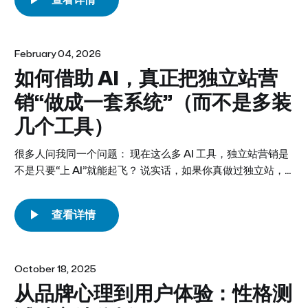
展，它们不仅改变了用户查找信息的方式，也改变了哪些信息
会被看到、引用和记住。如果你的品牌没有出现在这些新的搜
索结果中，那么其他品牌的品牌就会出现。 不采取行动可能
导致以下后果： * 当 LLM 按需抓取答案时，您的内容会被跳
February 04, 2026
过，而优先显示竞争对手的页面。 * 您的品牌将被排除在下一
如何借助 AI，真正把独立站营
次模型更新之外，这意味着在 AI 生成的回复中，您的品牌将
销“做成一套系统”（而不是多装
错失数月（或数年）的曝光机会。 * 你的 SEO 渠道停滞不
前，是因为你优化的指标不对——而其他人则将 AI 可见性与业
几个工具）
务成果直接挂钩。 * 你的故事会被第三方内容改写，而你无法
参与内容的准确性、定价或定位。 这篇博客阐述了一个清晰
很多人问我同一个问题： 现在这么多 AI 工具，独立站营销是
实用的应对框架，指导我们如何应对，而不是惊慌失措，而是
不是只要“上 AI”就能起飞？ 说实话，如果你真做过独立站，
精准应对。您将学习如何从传统SEO过渡到GEO（生成式搜
而且是从 0 到 1 自己跑过投放、内容、转化、客服、复购，你
索引擎优化），哪些新的信号和策略至关重要，以及如何在变
大概率会和我一样，对这句话非常警惕。 不是因为 AI 没用，
革悄然发
而是因为—— 独立站的问题，绝大多数从来不是“不会做内
容”，而是“没人真正搞清楚用户为什么不买”。 而 AI，恰好最
容易被用错的地方，就是替你掩盖这些真实问题。 这篇文章
不聊“AI 营销趋势”，也不讲某个工具多强，而是从一个偏操盘
October 18, 2025
视角，讲一套更现实、更不完美、但更适合独立站长期跑的
从品牌心理到用户体验：性格测
AI 使用方式。 一、先说一句可能不太好听的话 大多数独立站