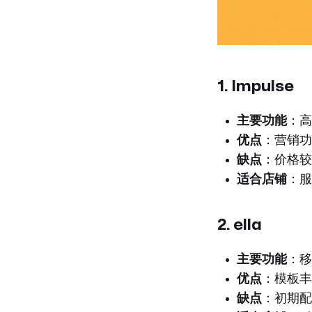
1.
Impulse
主要功能
：高
优点
：营销功
缺点
：价格较
适合店铺
：服
2.
ella
主要功能
：移
优点
：模板丰
缺点
：初期配