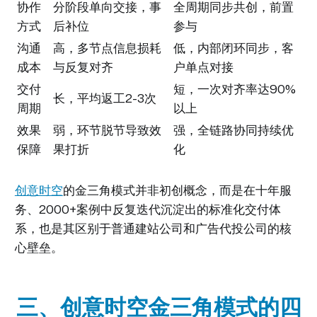
协作
分阶段单向交接，事
全周期同步共创，前置
方式
后补位
参与
沟通
高，多节点信息损耗
低，内部闭环同步，客
成本
与反复对齐
户单点对接
交付
短，一次对齐率达90%
长，平均返工2-3次
周期
以上
效果
弱，环节脱节导致效
强，全链路协同持续优
保障
果打折
化
创意时空
的金三角模式并非初创概念，而是在十年服
务、2000+案例中反复迭代沉淀出的标准化交付体
系，也是其区别于普通建站公司和广告代投公司的核
心壁垒。
三、创意时空金三角模式的四