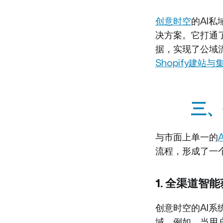
创意时空
的AI
决方案。它打通
据，实现了公域
Shopify建站
三、
与市面上单一的
流程，形成了一
1. 全渠道
创意时空的AI
域。例如，当用户