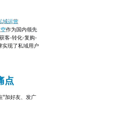
私域运营
时空
作为国内领先
客-转化-复购-
品牌实现了私域用户
痛点
在"加好友、发广