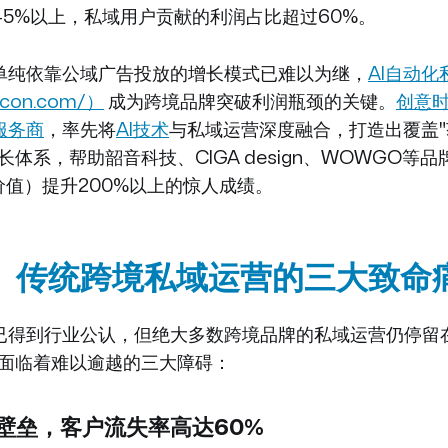
45%以上，私域用户贡献的利润占比超过60%。
单纯依靠公域广告投放的增长模式已难以为继，
AI自动化
iscon.com/）
成为跨境品牌突破利润瓶颈的关键。
创意
服务商
，率先将
AI技术
与私域运营深度融合，打造出覆盖"获
长体系，帮助韶音科技、CIGA design、WOWGO等
价值）提升200%以上的惊人成绩。
、传统跨境私域运营的三大致命
已得到行业公认，但绝大多数跨境品牌的私域运营仍停留
，面临着难以逾越的三大障碍：
言壁垒，客户流失率高达60%