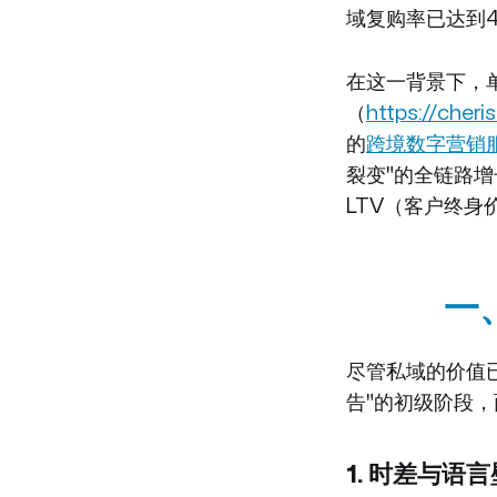
域复购率已达到
在这一背景下，
（
https://cher
的
跨境数字营销
裂变"的全链路增
LTV（客户终身
一
尽管私域的价值
告"的初级阶段
1. 时差与语